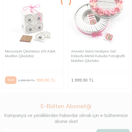
Mezuniyet Çikolatası (50 Adet
Anneler Günü Hediyesi Gül
Madlen Çikolata)
Dekorlu Metal Kutuda Fotoğraflı
Malden Çikolata
999,90
TL
1.999,90
TL
%
23
1.299,90
TL
E-Bülten Aboneliği
Kampanya ve yeniliklerden haberdar olmak için e-bültenimize
abone olun!