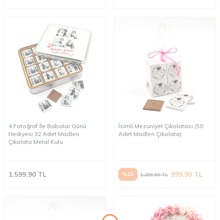
4 Fotoğraf İle Babalar Günü
İsimli Mezuniyet Çikolatası (50
Hediyesi 32 Adet Madlen
Adet Madlen Çikolata)
Çikolata Metal Kutu
1.599,90
TL
999,90
TL
%
23
1.299,90
TL