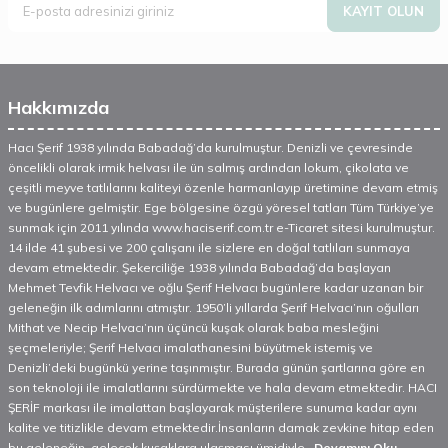
KAYIT OLUN
Hakkımızda
Hacı Şerif 1938 yılında Babadağ’da kurulmuştur. Denizli ve çevresinde
öncelikli olarak irmik helvası ile ün salmış ardından lokum, çikolata ve
çeşitli meyve tatlılarını kaliteyi özenle harmanlayıp üretimine devam etmiş
ve bugünlere gelmiştir. Ege bölgesine özgü yöresel tatları Tüm Türkiye’ye
sunmak için 2011 yılında www.haciserif.com.tr e-Ticaret sitesi kurulmuştur.
14 ilde 41 şubesi ve 200 çalışanı ile sizlere en doğal tatlıları sunmaya
devam etmektedir. Şekerciliğe 1938 yılında Babadağ’da başlayan
Mehmet Tevfik Helvacı ve oğlu Şerif Helvacı bugünlere kadar uzanan bir
geleneğin ilk adımlarını atmıştır. 1950’li yıllarda Şerif Helvacı’nın oğulları
Mithat ve Necip Helvacı’nın üçüncü kuşak olarak baba mesleğini
şeçmeleriyle; Şerif Helvacı imalathanesini büyütmek istemiş ve
Denizli’deki bugünkü yerine taşınmıştır. Burada günün şartlarına göre en
son teknoloji ile imalatlarını sürdürmekte ve hala devam etmektedir. HACI
ŞERİF markası ile imalattan başlayarak müşterilere sunuma kadar aynı
kalite ve titizlikle devam etmektedir.İnsanların damak zevkine hitap eden
bu geleneğin, gelecek kuşaklara ulaşması ümidiyle...
Devamını Oku...