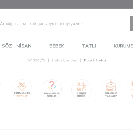
SÖZ - NIŞAN
BEBEK
TATLI
KURUM
Anasayfa
|
|
Helva Çeşitleri
Köpük Helva