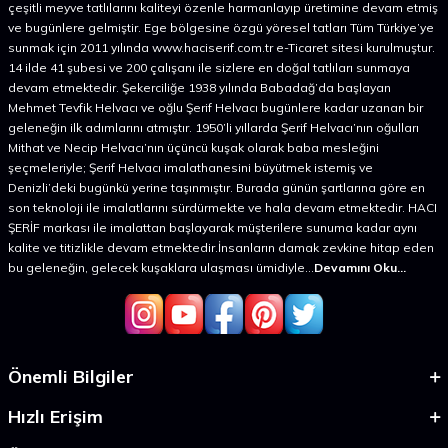
çeşitli meyve tatlılarını kaliteyi özenle harmanlayıp üretimine devam etmiş
ve bugünlere gelmiştir. Ege bölgesine özgü yöresel tatları Tüm Türkiye’ye
sunmak için 2011 yılında www.haciserif.com.tr e-Ticaret sitesi kurulmuştur.
14 ilde 41 şubesi ve 200 çalışanı ile sizlere en doğal tatlıları sunmaya
devam etmektedir. Şekerciliğe 1938 yılında Babadağ’da başlayan
Mehmet Tevfik Helvacı ve oğlu Şerif Helvacı bugünlere kadar uzanan bir
geleneğin ilk adımlarını atmıştır. 1950’li yıllarda Şerif Helvacı’nın oğulları
Mithat ve Necip Helvacı’nın üçüncü kuşak olarak baba mesleğini
şeçmeleriyle; Şerif Helvacı imalathanesini büyütmek istemiş ve
Denizli’deki bugünkü yerine taşınmıştır. Burada günün şartlarına göre en
son teknoloji ile imalatlarını sürdürmekte ve hala devam etmektedir. HACI
ŞERİF markası ile imalattan başlayarak müşterilere sunuma kadar aynı
kalite ve titizlikle devam etmektedir.İnsanların damak zevkine hitap eden
bu geleneğin, gelecek kuşaklara ulaşması ümidiyle...
Devamını Oku...
Önemli Bilgiler
Hızlı Erişim