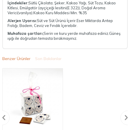
İçindekiler:
Sütlü Çikolata; Şeker, Kakao Yağı, Süt Tozu, Kakao
Kitlesi, Emülgatör (ayçiçeği lesitini(E 322)), Doğal Aroma
Verici(vanilya).Kakao Kuru Maddesi Min. %35
Alerjen Uyarısı:
Süt ve Süt Ürünü İçerir.Eser Miktarda Antep
Fıstığı, Badem, Ceviz ve Fındık İçerebilir.
Muhafaza şartları;
Serin ve kuru yerde muhafaza ediniz.Güneş
ışığı ile doğrudan temasta bırakmayınız.
Benzer Ürünler
Son Bakılanlar