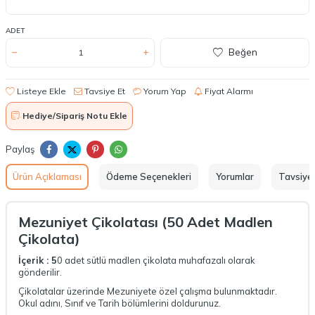
ADET
Beğen
Listeye Ekle
Tavsiye Et
Yorum Yap
Fiyat Alarmı
Hediye/Sipariş Notu Ekle
Paylaş
Ürün Açıklaması
Ödeme Seçenekleri
Yorumlar
Tavsiye 
Mezuniyet Çikolatası (50 Adet Madlen
Çikolata)
İçerik : 5
0 adet sütlü madlen çikolata muhafazalı olarak
gönderilir.
Çikolatalar üzerinde Mezuniyete özel çalışma bulunmaktadır.
Okul adını, Sınıf ve Tarih bölümlerini doldurunuz.