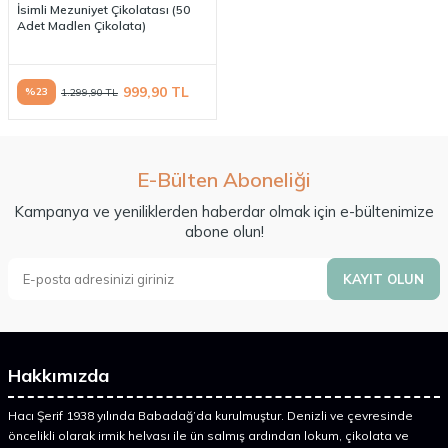
İsimli Mezuniyet Çikolatası (50
Adet Madlen Çikolata)
999,90
TL
%
23
1.299,90
TL
E-Bülten Aboneliği
Kampanya ve yeniliklerden haberdar olmak için e-bültenimize
abone olun!
KAYIT OLUN
Hakkımızda
Hacı Şerif 1938 yılında Babadağ’da kurulmuştur. Denizli ve çevresinde
öncelikli olarak irmik helvası ile ün salmış ardından lokum, çikolata ve