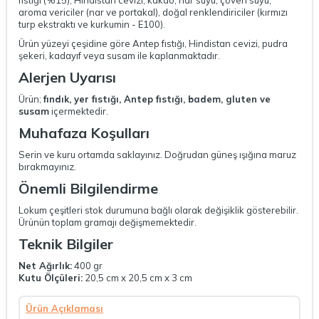
fıstığı (%15), Hindistan cevizi, kakao, nar suyu, çöven suyu,
aroma vericiler (nar ve portakal), doğal renklendiriciler (kırmızı
turp ekstraktı ve kurkumin - E100).
Ürün yüzeyi çeşidine göre Antep fıstığı, Hindistan cevizi, pudra
şekeri, kadayıf veya susam ile kaplanmaktadır.
Alerjen Uyarısı
Ürün;
fındık, yer fıstığı, Antep fıstığı, badem, gluten ve
susam
içermektedir.
Muhafaza Koşulları
Serin ve kuru ortamda saklayınız. Doğrudan güneş ışığına maruz
bırakmayınız.
Önemli Bilgilendirme
Lokum çeşitleri stok durumuna bağlı olarak değişiklik gösterebilir.
Ürünün toplam gramajı değişmemektedir.
Teknik Bilgiler
Net Ağırlık:
400 gr
Kutu Ölçüleri:
20,5 cm x 20,5 cm x 3 cm
Ürün Açıklaması