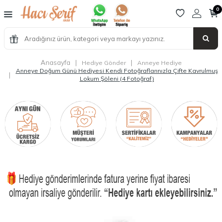
0
Anasayfa
|
|
Hediye Gönder
Anneye Hediye
Anneye Doğum Günü Hediyesi Kendi Fotoğraflarınızla Çifte Kavrulmuş
|
Lokum Şöleni (4 Fotoğraf)