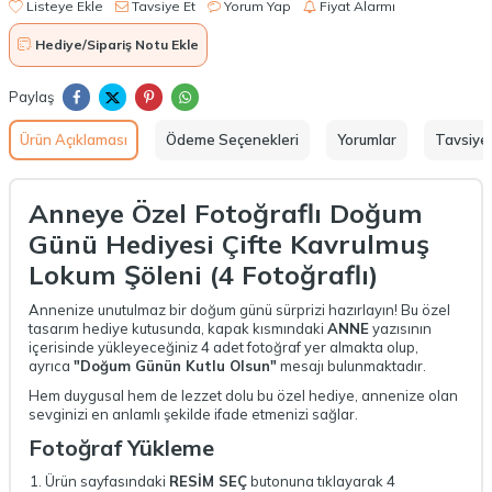
Listeye Ekle
Tavsiye Et
Yorum Yap
Fiyat Alarmı
Hediye/Sipariş Notu Ekle
Paylaş
Ürün Açıklaması
Ödeme Seçenekleri
Yorumlar
Tavsiye 
Anneye Özel Fotoğraflı Doğum
Günü Hediyesi Çifte Kavrulmuş
Lokum Şöleni (4 Fotoğraflı)
Annenize unutulmaz bir doğum günü sürprizi hazırlayın! Bu özel
tasarım hediye kutusunda, kapak kısmındaki
ANNE
yazısının
içerisinde yükleyeceğiniz 4 adet fotoğraf yer almakta olup,
ayrıca
"Doğum Günün Kutlu Olsun"
mesajı bulunmaktadır.
Hem duygusal hem de lezzet dolu bu özel hediye, annenize olan
sevginizi en anlamlı şekilde ifade etmenizi sağlar.
Fotoğraf Yükleme
Ürün sayfasındaki
RESİM SEÇ
butonuna tıklayarak 4