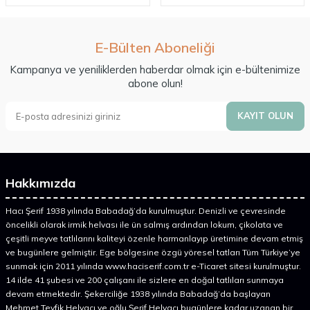
E-Bülten Aboneliği
Kampanya ve yeniliklerden haberdar olmak için e-bültenimize
abone olun!
KAYIT OLUN
Hakkımızda
Hacı Şerif 1938 yılında Babadağ’da kurulmuştur. Denizli ve çevresinde
öncelikli olarak irmik helvası ile ün salmış ardından lokum, çikolata ve
çeşitli meyve tatlılarını kaliteyi özenle harmanlayıp üretimine devam etmiş
ve bugünlere gelmiştir. Ege bölgesine özgü yöresel tatları Tüm Türkiye’ye
sunmak için 2011 yılında www.haciserif.com.tr e-Ticaret sitesi kurulmuştur.
14 ilde 41 şubesi ve 200 çalışanı ile sizlere en doğal tatlıları sunmaya
devam etmektedir. Şekerciliğe 1938 yılında Babadağ’da başlayan
Mehmet Tevfik Helvacı ve oğlu Şerif Helvacı bugünlere kadar uzanan bir