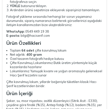
fotoğrafınızı seçin.
YÜKLE
butonuna tıklayın.
Ardından ürünü sepetinize ekleyerek siparişinizi tamamlayın.
Fotoğraf yükleme sırasında herhangi bir sorun yaşamanız
durumunda, sipariş numaranızı belirterek görsellerinizi aşağıdaki
iletişim kanallarımızdan bize ulaştırabilirsiniz:
WhatsApp:
0549 449 19 38
E-posta:
bilgi@haciserif.com
Ürün Özellikleri
Toplam
64 adet
çifte kavrulmuş lokum
Net ağırlık:
400 gram
Özel tasarım fotoğraflı hediye kutusu
Çifte Kavrulmuş Lokumlarımız Butik üretim yöntemiyle küçük
kazanlarda hazırlanır
Lokumlarımız Yumuşak kıvamı ve yoğun aromasıyla geleneksel
Hacı Şerif lezzetini sunar
Çifte kavrulmuş lokum, yıllardır beğeniyle tüketilen klasik Hacı
Şerif lezzetlerinden biridir.
Ürün İçeriği
Şeker, su, mısır nişastası, asitlik düzenleyici (Sitrik Asit - E330),
çeşidine göre fındık (%15), Antep fıstığı (%12), badem (%15), yer