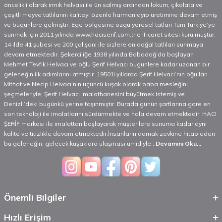
öncelikli olarak irmik helvası ile ün salmış ardından lokum, çikolata ve
çeşitli meyve tatlılarını kaliteyi özenle harmanlayıp üretimine devam etmiş
ve bugünlere gelmiştir. Ege bölgesine özgü yöresel tatları Tüm Türkiye’ye
sunmak için 2011 yılında www.haciserif.com.tr e-Ticaret sitesi kurulmuştur.
14 ilde 41 şubesi ve 200 çalışanı ile sizlere en doğal tatlıları sunmaya
devam etmektedir. Şekerciliğe 1938 yılında Babadağ’da başlayan
Mehmet Tevfik Helvacı ve oğlu Şerif Helvacı bugünlere kadar uzanan bir
geleneğin ilk adımlarını atmıştır. 1950’li yıllarda Şerif Helvacı’nın oğulları
Mithat ve Necip Helvacı’nın üçüncü kuşak olarak baba mesleğini
şeçmeleriyle; Şerif Helvacı imalathanesini büyütmek istemiş ve
Denizli’deki bugünkü yerine taşınmıştır. Burada günün şartlarına göre en
son teknoloji ile imalatlarını sürdürmekte ve hala devam etmektedir. HACI
ŞERİF markası ile imalattan başlayarak müşterilere sunuma kadar aynı
kalite ve titizlikle devam etmektedir.İnsanların damak zevkine hitap eden
bu geleneğin, gelecek kuşaklara ulaşması ümidiyle...
Devamını Oku...
Önemli Bilgiler
Hızlı Erişim