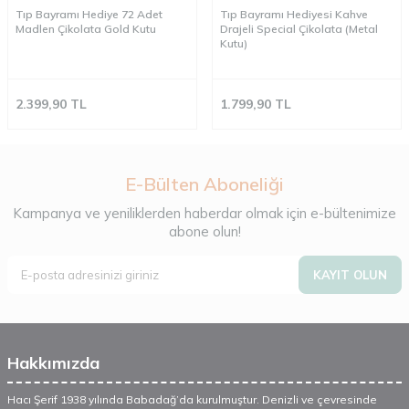
Tıp Bayramı Hediye 72 Adet
Tıp Bayramı Hediyesi Kahve
Madlen Çikolata Gold Kutu
Drajeli Special Çikolata (Metal
Kutu)
2.399,90
TL
1.799,90
TL
E-Bülten Aboneliği
Kampanya ve yeniliklerden haberdar olmak için e-bültenimize
abone olun!
KAYIT OLUN
Hakkımızda
Hacı Şerif 1938 yılında Babadağ’da kurulmuştur. Denizli ve çevresinde