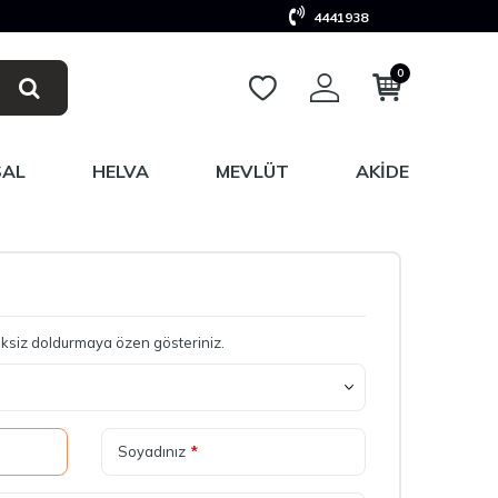
4441938
0
SAL
HELVA
MEVLÜT
AKIDE
eksiksiz doldurmaya özen gösteriniz.
Soyadınız
*