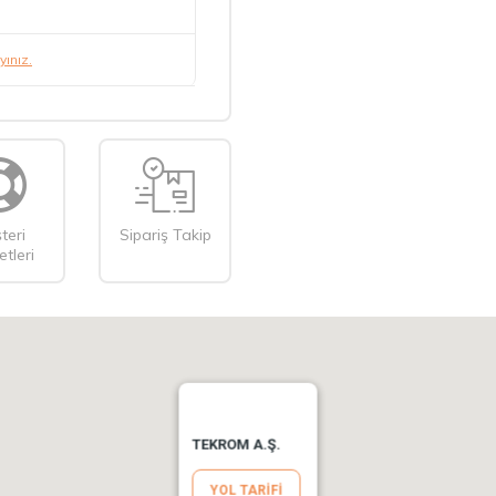
ayınız.
teri
Sipariş Takip
tleri
TEKROM A.Ş.
YOL TARIFI