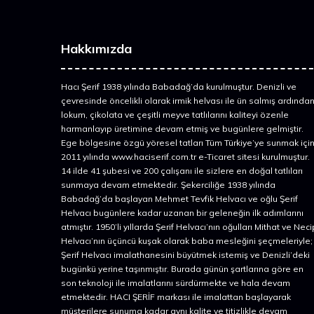
Hakkımızda
Hacı Şerif 1938 yılında Babadağ’da kurulmuştur. Denizli ve
çevresinde öncelikli olarak irmik helvası ile ün salmış ardında
lokum, çikolata ve çeşitli meyve tatlılarını kaliteyi özenle
harmanlayıp üretimine devam etmiş ve bugünlere gelmiştir.
Ege bölgesine özgü yöresel tatları Tüm Türkiye’ye sunmak içi
2011 yılında www.haciserif.com.tr e-Ticaret sitesi kurulmuştur.
14 ilde 41 şubesi ve 200 çalışanı ile sizlere en doğal tatlıları
sunmaya devam etmektedir. Şekerciliğe 1938 yılında
Babadağ’da başlayan Mehmet Tevfik Helvacı ve oğlu Şerif
Helvacı bugünlere kadar uzanan bir geleneğin ilk adımlarını
atmıştır. 1950’li yıllarda Şerif Helvacı’nın oğulları Mithat ve Neci
Helvacı’nın üçüncü kuşak olarak baba mesleğini şeçmeleriyle;
Şerif Helvacı imalathanesini büyütmek istemiş ve Denizli’deki
bugünkü yerine taşınmıştır. Burada günün şartlarına göre en
son teknoloji ile imalatlarını sürdürmekte ve hala devam
etmektedir. HACI ŞERİF markası ile imalattan başlayarak
müşterilere sunuma kadar aynı kalite ve titizlikle devam