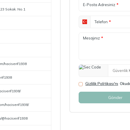
E-Posta Adresiniz
*
123 Sokak. No.1
Telefon
*
Mesajınız
*
m/haciserif1938
erif1938
Gizlilik Politikası'nı
Okudu
aciserif1938/
Gönder
om/haciserif1938/
m/@haciserif1938