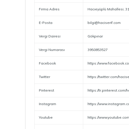
Firma Adres
Hacıeyüplü Mahallesi, 3
E-Posta
bilgi@haciserif.com
Vergi Dairesi
Gökpınar
Vergi Numarası
3950853527
Facebook
https://www.facebook.co
Twitter
https://twitter.com/hacis
Pinterest
https://tr.pinterest.com/h
Instagram
https://www.instagram.c
Youtube
https://www.youtube.co