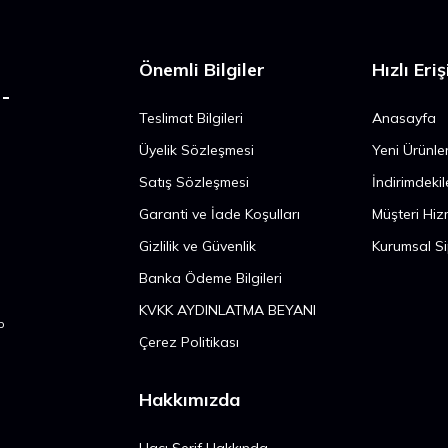
Önemli Bilgiler
Hızlı Eri
Teslimat Bilgileri
Anasayfa
n
Üyelik Sözleşmesi
Yeni Ürünle
Satış Sözleşmesi
İndirimdekil
n
Garanti ve İade Koşulları
Müşteri Hiz
Gizlilik ve Güvenlik
Kurumsal Si
Banka Ödeme Bilgileri
KVKK AYDINLATMA BEYANI
p
Çerez Politikası
Hakkımızda