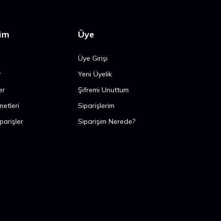
şim
Üye
Üye Girişi
r
Yeni Üyelik
er
Şifremi Unuttum
metleri
Siparişlerim
parişler
Siparişim Nerede?