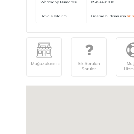
Whatsapp Numarası
05494491938
Havale Bildirimi
Ödeme bildirimi için
tıkl
Mağazalarımız
Sık Sorulan
Müş
Sorular
Hizme