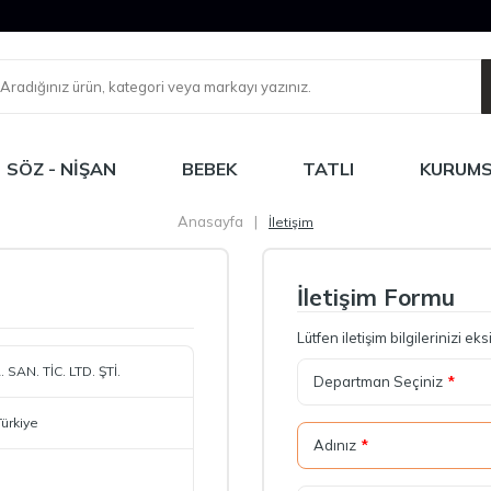
SÖZ - NIŞAN
BEBEK
TATLI
KURUM
Anasayfa
|
İletişim
İletişim Formu
Lütfen iletişim bilgilerinizi 
 SAN. TİC. LTD. ŞTİ.
Departman Seçiniz
*
Türkiye
Adınız
*