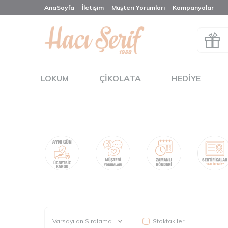
AnaSayfa
İletişim
Müşteri Yorumları
Kampanyalar
LOKUM
ÇIKOLATA
HEDIYE
Stoktakiler