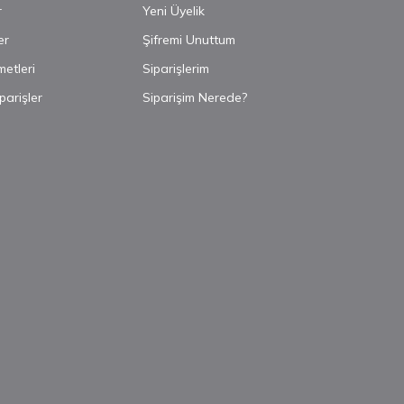
r
Yeni Üyelik
er
Şifremi Unuttum
metleri
Siparişlerim
parişler
Siparişim Nerede?