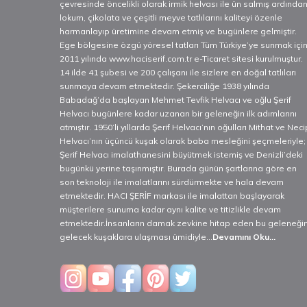
çevresinde öncelikli olarak irmik helvası ile ün salmış ardında
lokum, çikolata ve çeşitli meyve tatlılarını kaliteyi özenle
harmanlayıp üretimine devam etmiş ve bugünlere gelmiştir.
Ege bölgesine özgü yöresel tatları Tüm Türkiye’ye sunmak içi
2011 yılında www.haciserif.com.tr e-Ticaret sitesi kurulmuştur.
14 ilde 41 şubesi ve 200 çalışanı ile sizlere en doğal tatlıları
sunmaya devam etmektedir. Şekerciliğe 1938 yılında
Babadağ’da başlayan Mehmet Tevfik Helvacı ve oğlu Şerif
Helvacı bugünlere kadar uzanan bir geleneğin ilk adımlarını
atmıştır. 1950’li yıllarda Şerif Helvacı’nın oğulları Mithat ve Neci
Helvacı’nın üçüncü kuşak olarak baba mesleğini şeçmeleriyle;
Şerif Helvacı imalathanesini büyütmek istemiş ve Denizli’deki
bugünkü yerine taşınmıştır. Burada günün şartlarına göre en
son teknoloji ile imalatlarını sürdürmekte ve hala devam
etmektedir. HACI ŞERİF markası ile imalattan başlayarak
müşterilere sunuma kadar aynı kalite ve titizlikle devam
etmektedir.İnsanların damak zevkine hitap eden bu geleneğin
gelecek kuşaklara ulaşması ümidiyle...
Devamını Oku...