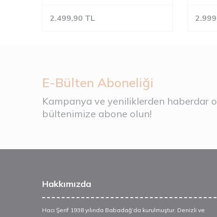
2.499,90
TL
2.999
E-Bülten Aboneliği
Kampanya ve yeniliklerden haberdar ol
bültenimize abone olun!
Hakkımızda
Hacı Şerif 1938 yılında Babadağ’da kurulmuştur. Denizli ve