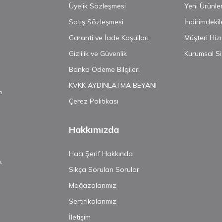
n
Üyelik Sözleşmesi
Yeni Ürünle
Satış Sözleşmesi
İndirimdekil
n
Garanti ve İade Koşulları
Müşteri Hiz
Gizlilik ve Güvenlik
Kurumsal Si
Banka Ödeme Bilgileri
KVKK AYDINLATMA BEYANI
p
Çerez Politikası
Hakkımızda
Hacı Şerif Hakkında
,
Sıkça Sorulan Sorular
Mağazalarımız
Sertifikalarımız
İletişim