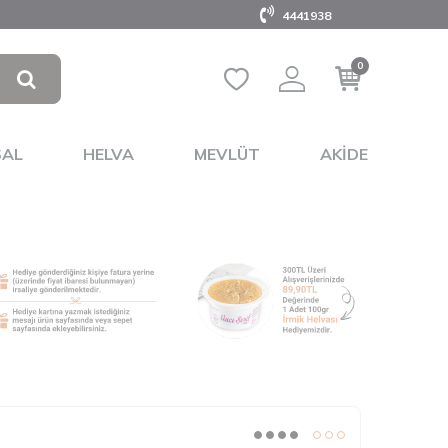
4441938
0
SAL
HELVA
MEVLÜT
AKIDE