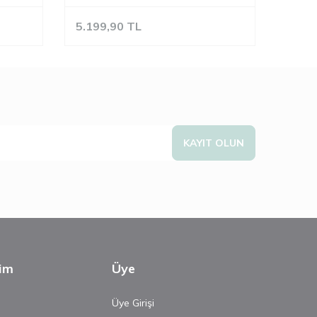
5.199,90
TL
KAYIT OLUN
şim
Üye
Üye Girişi