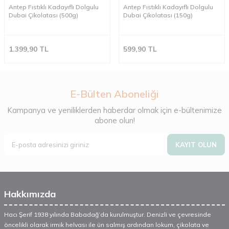
Antep Fıstıklı Kadayıflı Dolgulu
Antep Fıstıklı Kadayıflı Dolgulu
Dubai Çikolatası (500g)
Dubai Çikolatası (150g)
1.399,90
TL
599,90
TL
E-Bülten Aboneliği
Kampanya ve yeniliklerden haberdar olmak için e-bültenimize
abone olun!
KAYIT OLUN
Hakkımızda
Hacı Şerif 1938 yılında Babadağ’da kurulmuştur. Denizli ve çevresinde
öncelikli olarak irmik helvası ile ün salmış ardından lokum, çikolata ve