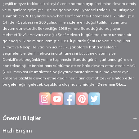
çeşitli meyve tatlılarını kaliteyi özenle harmanlayıp üretimine devam etmiş
ve bugünlere gelmiştir. Ege bölgesine özgü yöresel tatları Tüm Türkiye’ye
sunmak için 2011 yılında www.haciserif.com.tr e-Ticaret sitesi kurulmuştur.
14 ilde 41 şubesi ve 200 çalışanı ile sizlere en doğal tatlıları sunmaya
devam etmektedir. Şekerciliğe 1938 yılında Babadağ’da başlayan
Mehmet Tevfik Helvacı ve oğlu Şerif Helvacı bugünlere kadar uzanan bir
geleneğin ilk adımlarını atmıştır. 1950’li yıllarda Şerif Helvacı’nın oğulları
Mithat ve Necip Helvacı’nın üçüncü kuşak olarak baba mesleğini
şeçmeleriyle; Şerif Helvacı imalathanesini büyütmek istemiş ve
Denizli’deki bugünkü yerine taşınmıştır. Burada günün şartlarına göre en
son teknoloji ile imalatlarını sürdürmekte ve hala devam etmektedir. HACI
ŞERİF markası ile imalattan başlayarak müşterilere sunuma kadar aynı
kalite ve titizlikle devam etmektedir.İnsanların damak zevkine hitap eden
bu geleneğin, gelecek kuşaklara ulaşması ümidiyle...
Devamını Oku...
Önemli Bilgiler
Hızlı Erişim