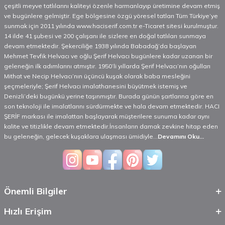
çeşitli meyve tatlılarını kaliteyi özenle harmanlayıp üretimine devam etmiş
ve bugünlere gelmiştir. Ege bölgesine özgü yöresel tatları Tüm Türkiye’ye
sunmak için 2011 yılında www.haciserif.com.tr e-Ticaret sitesi kurulmuştur.
14 ilde 41 şubesi ve 200 çalışanı ile sizlere en doğal tatlıları sunmaya
devam etmektedir. Şekerciliğe 1938 yılında Babadağ’da başlayan
Mehmet Tevfik Helvacı ve oğlu Şerif Helvacı bugünlere kadar uzanan bir
geleneğin ilk adımlarını atmıştır. 1950’li yıllarda Şerif Helvacı’nın oğulları
Mithat ve Necip Helvacı’nın üçüncü kuşak olarak baba mesleğini
şeçmeleriyle; Şerif Helvacı imalathanesini büyütmek istemiş ve
Denizli’deki bugünkü yerine taşınmıştır. Burada günün şartlarına göre en
son teknoloji ile imalatlarını sürdürmekte ve hala devam etmektedir. HACI
ŞERİF markası ile imalattan başlayarak müşterilere sunuma kadar aynı
kalite ve titizlikle devam etmektedir.İnsanların damak zevkine hitap eden
bu geleneğin, gelecek kuşaklara ulaşması ümidiyle...
Devamını Oku...
Önemli Bilgiler
Hızlı Erişim