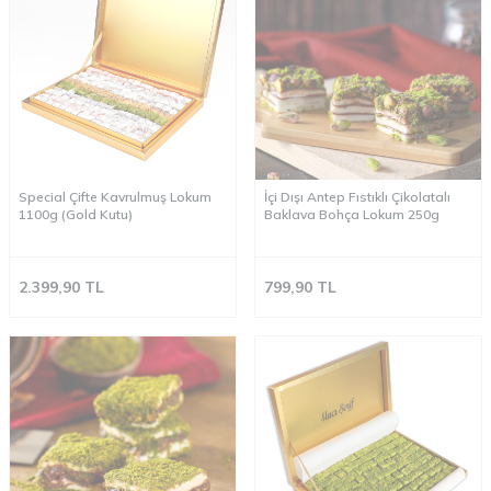
Special Çifte Kavrulmuş Lokum
İçi Dışı Antep Fıstıklı Çikolatalı
1100g (Gold Kutu)
Baklava Bohça Lokum 250g
2.399,90
TL
799,90
TL