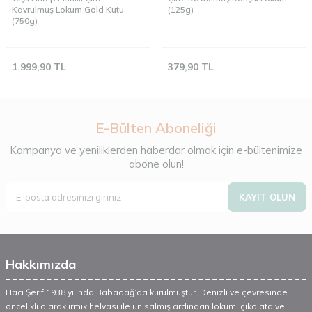
Kavrulmuş Lokum Gold Kutu
(125g)
(750g)
1.999,90
TL
379,90
TL
E-Bülten Aboneliği
Kampanya ve yeniliklerden haberdar olmak için e-bültenimize
abone olun!
KAYIT OLUN
Hakkımızda
Hacı Şerif 1938 yılında Babadağ’da kurulmuştur. Denizli ve çevresinde
öncelikli olarak irmik helvası ile ün salmış ardından lokum, çikolata ve