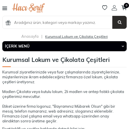
0
Anasayfa
|
Kurumsal Lokum ve Çikolata Çeşitleri
İÇERIK MENÜ
Kurumsal Lokum ve Çikolata Çeşitleri
Kurumsal ziyaretlerinizde veya fuar çalışmalarında ziyaretçilerinize,
müşterilerinize ikram edebileceğiniz firmanıza özel lokum, çikolata
çeşitleri üretiyoruz.
Madlen Çikolata veya kutulu lokum, 2li madlen ve antep fıstıklı çikolata
çeşitlerimiz mevcuttur.
Etiket üzerine firma logonuz, "Bayramınız Mübarek Olsun" gibi bir
mesaj, telefon numaranız, web adresiniz, sloganınız eklenebilir.
Firmanıza özel çalışma email veya whatsapp üzerinden onay
alındıktan sonra üretime geçilir.
Fiyat teklifi ve çeşitler hakkında detaylı bilgi için;