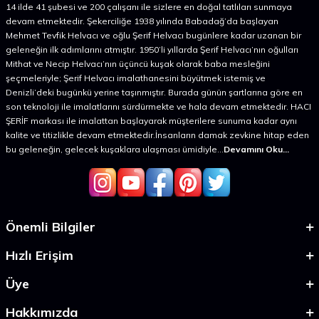
14 ilde 41 şubesi ve 200 çalışanı ile sizlere en doğal tatlıları sunmaya
devam etmektedir. Şekerciliğe 1938 yılında Babadağ’da başlayan
Mehmet Tevfik Helvacı ve oğlu Şerif Helvacı bugünlere kadar uzanan bir
geleneğin ilk adımlarını atmıştır. 1950’li yıllarda Şerif Helvacı’nın oğulları
Mithat ve Necip Helvacı’nın üçüncü kuşak olarak baba mesleğini
şeçmeleriyle; Şerif Helvacı imalathanesini büyütmek istemiş ve
Denizli’deki bugünkü yerine taşınmıştır. Burada günün şartlarına göre en
son teknoloji ile imalatlarını sürdürmekte ve hala devam etmektedir. HACI
ŞERİF markası ile imalattan başlayarak müşterilere sunuma kadar aynı
kalite ve titizlikle devam etmektedir.İnsanların damak zevkine hitap eden
bu geleneğin, gelecek kuşaklara ulaşması ümidiyle...
Devamını Oku...
Önemli Bilgiler
Hızlı Erişim
Üye
Hakkımızda