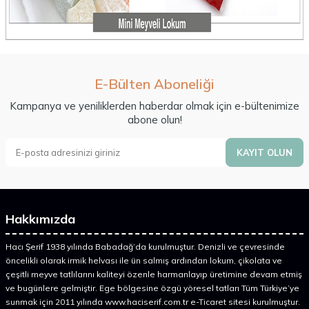
E-Bülten Aboneliği
Kampanya ve yeniliklerden haberdar olmak için e-bültenimize
abone olun!
KAYIT OLUN
Hakkımızda
Hacı Şerif 1938 yılında Babadağ’da kurulmuştur. Denizli ve çevresinde
öncelikli olarak irmik helvası ile ün salmış ardından lokum, çikolata ve
çeşitli meyve tatlılarını kaliteyi özenle harmanlayıp üretimine devam etmiş
ve bugünlere gelmiştir. Ege bölgesine özgü yöresel tatları Tüm Türkiye’ye
sunmak için 2011 yılında www.haciserif.com.tr e-Ticaret sitesi kurulmuştur.