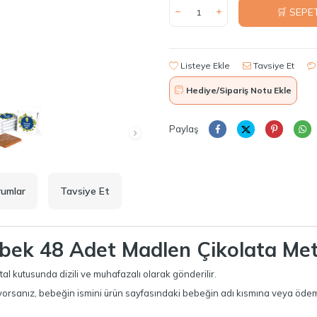
🛒 SEPE
Listeye Ekle
Tavsiye Et
Hediye/Sipariş Notu Ekle
Paylaş
rumlar
Tavsiye Et
ebek
48 Adet Madlen Çikolata Met
al kutusunda dizili ve muhafazalı olarak gönderilir.
istiyorsanız, bebeğin ismini ürün sayfasındaki bebeğin adı kısmına veya ö