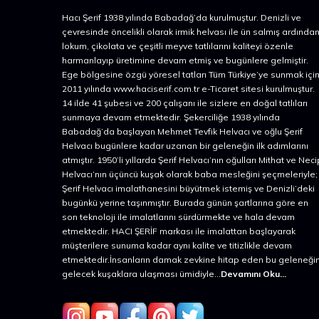
Hacı Şerif 1938 yılında Babadağ’da kurulmuştur. Denizli ve
çevresinde öncelikli olarak irmik helvası ile ün salmış ardında
lokum, çikolata ve çeşitli meyve tatlılarını kaliteyi özenle
harmanlayıp üretimine devam etmiş ve bugünlere gelmiştir.
Ege bölgesine özgü yöresel tatları Tüm Türkiye’ye sunmak içi
2011 yılında www.haciserif.com.tr e-Ticaret sitesi kurulmuştur.
14 ilde 41 şubesi ve 200 çalışanı ile sizlere en doğal tatlıları
sunmaya devam etmektedir. Şekerciliğe 1938 yılında
Babadağ’da başlayan Mehmet Tevfik Helvacı ve oğlu Şerif
Helvacı bugünlere kadar uzanan bir geleneğin ilk adımlarını
atmıştır. 1950’li yıllarda Şerif Helvacı’nın oğulları Mithat ve Neci
Helvacı’nın üçüncü kuşak olarak baba mesleğini şeçmeleriyle;
Şerif Helvacı imalathanesini büyütmek istemiş ve Denizli’deki
bugünkü yerine taşınmıştır. Burada günün şartlarına göre en
son teknoloji ile imalatlarını sürdürmekte ve hala devam
etmektedir. HACI ŞERİF markası ile imalattan başlayarak
müşterilere sunuma kadar aynı kalite ve titizlikle devam
etmektedir.İnsanların damak zevkine hitap eden bu geleneğin
gelecek kuşaklara ulaşması ümidiyle...
Devamını Oku...