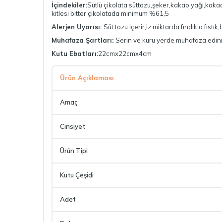
İçindekiler:
Sütlü çikolata süttozu,şeker,kakao yağı,kaka
kitlesi bitter çikolatada minimum %61,5
Alerjen Uyarısı:
Süt tozu içerir,iz miktarda fındık,a.fıstı
Muhafaza Şartları:
Serin ve kuru yerde muhafaza edini
Kutu Ebatları:
22cmx22cmx4cm
Ürün Açıklaması
Amaç
Cinsiyet
Ürün Tipi
Kutu Çeşidi
Adet