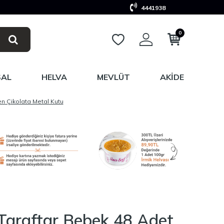
4441938
0
SAL
HELVA
MEVLÜT
AKIDE
en Çikolata Metal Kutu
 Taraftar Bebek 48 Adet