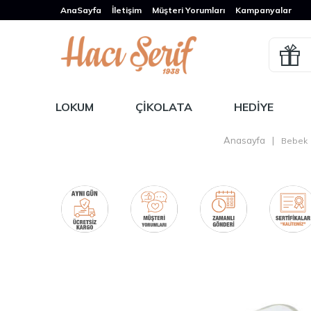
AnaSayfa
İletişim
Müşteri Yorumları
Kampanyalar
LOKUM
ÇIKOLATA
HEDIYE
Anasayfa
|
Bebek