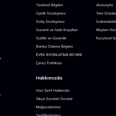
Teslimat Bilgileri
Anasayfa
n
Üyelik Sözleşmesi
Yeni Ürünle
Satış Sözleşmesi
İndirimdekil
n
Garanti ve İade Koşulları
Müşteri Hiz
Gizlilik ve Güvenlik
Kurumsal Si
Banka Ödeme Bilgileri
KVKK AYDINLATMA BEYANI
p
Çerez Politikası
Hakkımızda
Hacı Şerif Hakkında
,
Sıkça Sorulan Sorular
Mağazalarımız
Sertifikalarımız