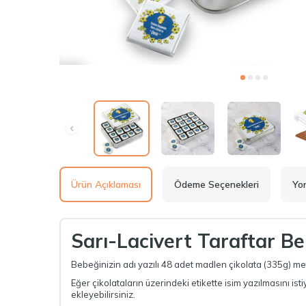
Ürün Açıklaması
Ödeme Seçenekleri
Yo
Sarı-Lacivert Taraftar B
Bebeğinizin adı yazılı 48 adet madlen çikolata (335g) met
Eğer çikolataların üzerindeki etikette isim yazılmasını 
ekleyebilirsiniz.