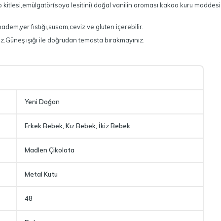
o kitlesi,emülgatör(soya lesitini),doğal vanilin aroması kakao kuru maddes
k,badem,yer fıstığı,susam,ceviz ve gluten içerebilir.
z.Güneş ışığı ile doğrudan temasta bırakmayınız.
Yeni Doğan
Erkek Bebek, Kız Bebek, İkiz Bebek
Madlen Çikolata
Metal Kutu
48