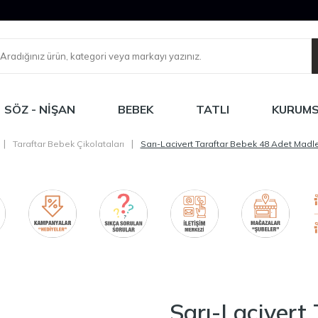
SÖZ - NIŞAN
BEBEK
TATLI
KURUM
|
|
Taraftar Bebek Çikolataları
Sarı-Lacivert Taraftar Bebek 48 Adet Madl
Sarı-Lacivert