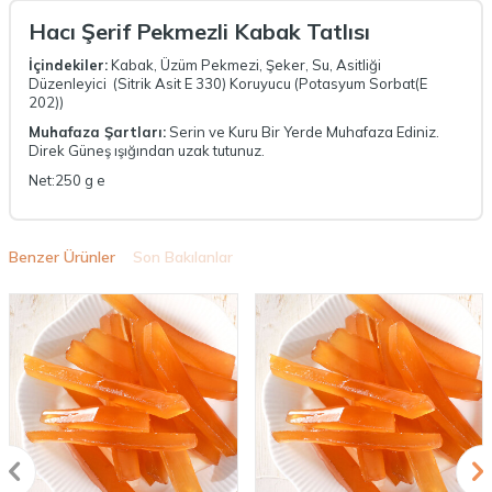
Hacı Şerif Pekmezli Kabak Tatlısı
İçindekiler:
Kabak, Üzüm Pekmezi, Şeker, Su, Asitliği
Düzenleyici (Sitrik Asit E 330) Koruyucu (Potasyum Sorbat(E
202))
Muhafaza Şartları:
Serin ve Kuru Bir Yerde Muhafaza Ediniz.
Direk Güneş ışığından uzak tutunuz.
Net:250 g e
Benzer Ürünler
Son Bakılanlar