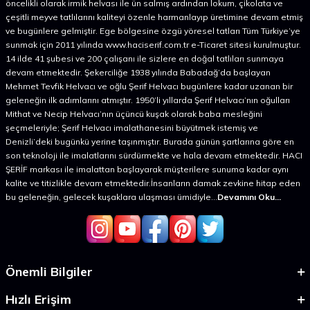
öncelikli olarak irmik helvası ile ün salmış ardından lokum, çikolata ve
çeşitli meyve tatlılarını kaliteyi özenle harmanlayıp üretimine devam etmiş
ve bugünlere gelmiştir. Ege bölgesine özgü yöresel tatları Tüm Türkiye’ye
sunmak için 2011 yılında www.haciserif.com.tr e-Ticaret sitesi kurulmuştur.
14 ilde 41 şubesi ve 200 çalışanı ile sizlere en doğal tatlıları sunmaya
devam etmektedir. Şekerciliğe 1938 yılında Babadağ’da başlayan
Mehmet Tevfik Helvacı ve oğlu Şerif Helvacı bugünlere kadar uzanan bir
geleneğin ilk adımlarını atmıştır. 1950’li yıllarda Şerif Helvacı’nın oğulları
Mithat ve Necip Helvacı’nın üçüncü kuşak olarak baba mesleğini
şeçmeleriyle; Şerif Helvacı imalathanesini büyütmek istemiş ve
Denizli’deki bugünkü yerine taşınmıştır. Burada günün şartlarına göre en
son teknoloji ile imalatlarını sürdürmekte ve hala devam etmektedir. HACI
ŞERİF markası ile imalattan başlayarak müşterilere sunuma kadar aynı
kalite ve titizlikle devam etmektedir.İnsanların damak zevkine hitap eden
bu geleneğin, gelecek kuşaklara ulaşması ümidiyle...
Devamını Oku...
Önemli Bilgiler
Hızlı Erişim