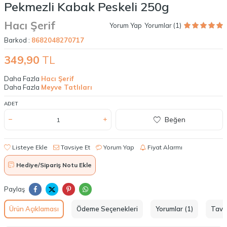
Pekmezli Kabak Peskeli 250g
Hacı Şerif
Yorum Yap
Yorumlar (1)
Barkod :
8682048270717
349,90
TL
Daha Fazla
Hacı Şerif
Daha Fazla
Meyve Tatlıları
ADET
Beğen
Listeye Ekle
Tavsiye Et
Yorum Yap
Fiyat Alarmı
Hediye/Sipariş Notu Ekle
Paylaş
Ürün Açıklaması
Ödeme Seçenekleri
Yorumlar (1)
Tavs