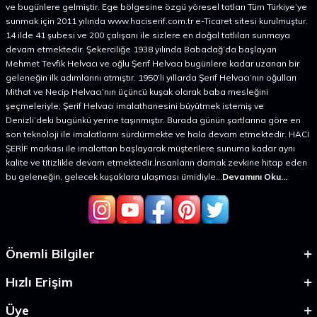
ve bugünlere gelmiştir. Ege bölgesine özgü yöresel tatları Tüm Türkiye’ye
sunmak için 2011 yılında www.haciserif.com.tr e-Ticaret sitesi kurulmuştur.
14 ilde 41 şubesi ve 200 çalışanı ile sizlere en doğal tatlıları sunmaya
devam etmektedir. Şekerciliğe 1938 yılında Babadağ’da başlayan
Mehmet Tevfik Helvacı ve oğlu Şerif Helvacı bugünlere kadar uzanan bir
geleneğin ilk adımlarını atmıştır. 1950’li yıllarda Şerif Helvacı’nın oğulları
Mithat ve Necip Helvacı’nın üçüncü kuşak olarak baba mesleğini
şeçmeleriyle; Şerif Helvacı imalathanesini büyütmek istemiş ve
Denizli’deki bugünkü yerine taşınmıştır. Burada günün şartlarına göre en
son teknoloji ile imalatlarını sürdürmekte ve hala devam etmektedir. HACI
ŞERİF markası ile imalattan başlayarak müşterilere sunuma kadar aynı
kalite ve titizlikle devam etmektedir.İnsanların damak zevkine hitap eden
bu geleneğin, gelecek kuşaklara ulaşması ümidiyle...
Devamını Oku...
Önemli Bilgiler
Hızlı Erişim
Üye