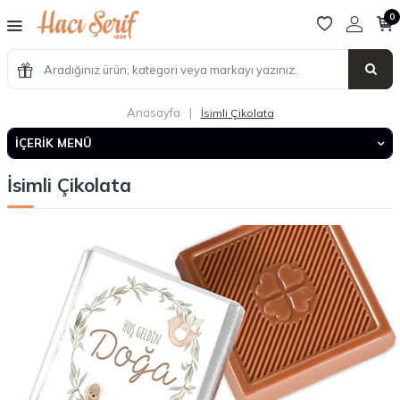
0
Anasayfa
|
İsimli Çikolata
İÇERIK MENÜ
İsimli Çikolata