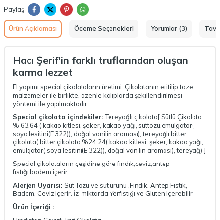
Paylaş
Ürün Açıklaması
Ödeme Seçenekleri
Yorumlar (3)
Tavs
Hacı Şerif'in farklı truflarından oluşan
karma lezzet
El yapımı special çikolataların üretimi: Çikolatanın eritilip taze
malzemeler ile birlikte, özenle kalıplarda şekillendirilmesi
yöntemi ile yapılmaktadır.
Special çikolata içindekiler:
Tereyağlı çikolata[ Sütlü Çikolata
% 63.64 ( kakao kitlesi, şeker, kakao yağı, süttozu,emülgatör(
soya lesitini(E 322)), doğal vanilin aroması), tereyağlı bitter
çikolata( bitter çikolata %24.24( kakao kitlesi, şeker, kakao yağı,
emülgatör( soya lesitini(E 322)), doğal vanilin aroması), tereyağ) ]
Special çikolataların çeşidine göre fındık,ceviz,antep
fıstığı,badem içerir.
Alerjen Uyarısı:
Süt Tozu ve süt ürünü ,Fındık, Antep Fıstık,
Badem, Ceviz içerir. İz miktarda Yerfıstığı ve Gluten içerebilir.
Ürün İçeriği :