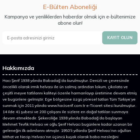
E-Bülten Aboneliği
Kampanya ve yeniliklerden haberdar olmak için e-bültenimize
abone olun!
KAYIT OLUN
Hakkımızda
Hacı Şerif 1938 yılında Babadağ’da kurulmuştur. Denizli ve çevresinde
öncelikli olarak irmik helvası ile ün salmış ardından lokum, çikolata ve
çeşitli meyve tatlılarını kaliteyi özenle harmanlayıp üretimine devam etmiş
ve bugünlere gelmiştir. Ege bölgesine özgü yöresel tatları Tüm Türkiye’ye
sunmak için 2011 yılında www.haciserif.com.tr e-Ticaret sitesi kurulmuştur.
14 ilde 41 şubesi ve 200 çalışanı ile sizlere en doğal tatlıları sunmaya
devam etmektedir. Şekerciliğe 1938 yılında Babadağ’da başlayan
Mehmet Tevfik Helvacı ve oğlu Şerif Helvacı bugünlere kadar uzanan bir
geleneğin ilk adımlarını atmıştır. 1950’li yıllarda Şerif Helvacı’nın oğulları
Mithat ve Necip Helvacı’nın üçüncü kuşak olarak baba mesleğini