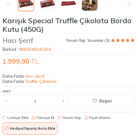
Karışık Special Truffle Çikolata Bordo
Kutu (450G)
Hacı Şerif
Yorum Yap
Yorumlar (3)
Barkod :
8682048241434
1.999,90
TL
Daha Fazla
Hacı Şerif
Daha Fazla
Truffle Çikolata
ADET
Beğen
Listeye Ekle
Tavsiye Et
Yorum Yap
Fiyat Alarmı
Hediye/Sipariş Notu Ekle