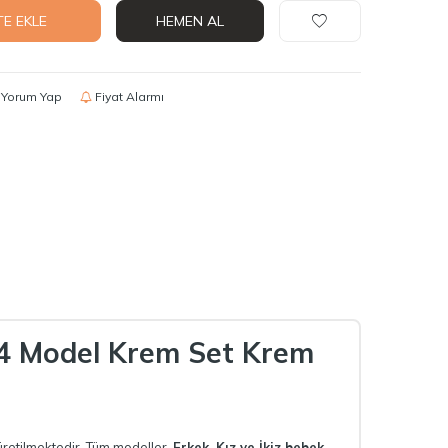
TE EKLE
HEMEN AL
Yorum Yap
Fiyat Alarmı
) 4 Model Krem Set Krem
üretilmektedir. Tüm modeller,
Erkek, Kız ve İkiz bebek