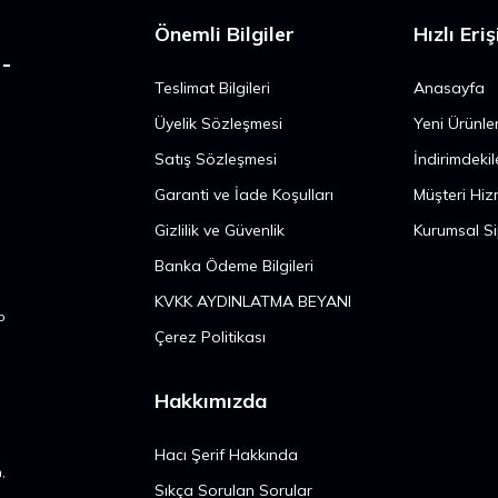
Önemli Bilgiler
Hızlı Eri
Teslimat Bilgileri
Anasayfa
n
Üyelik Sözleşmesi
Yeni Ürünle
Satış Sözleşmesi
İndirimdekil
n
Garanti ve İade Koşulları
Müşteri Hiz
Gizlilik ve Güvenlik
Kurumsal Si
Banka Ödeme Bilgileri
KVKK AYDINLATMA BEYANI
p
Çerez Politikası
Hakkımızda
Hacı Şerif Hakkında
,
Sıkça Sorulan Sorular