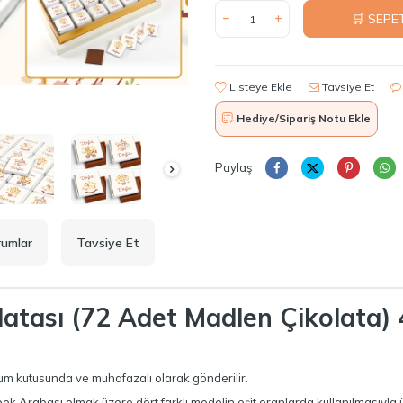
🛒 SEPE
Listeye Ekle
Tavsiye Et
Hediye/Sipariş Notu Ekle
Paylaş
rumlar
Tavsiye Et
olatası (72 Adet Madlen Çikolata
um kutusunda ve muhafazalı olarak gönderilir.
k Arabası olmak üzere dört farklı modelin eşit oranlarda kullanılmasıyla 