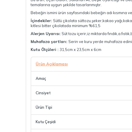
temalarına uygun şekilde tasarlanmıştır.
Bebeğin ismini ürün sayfasındaki bebeğin adı kısmına ve
İçindekiler:
Sütlü çikolata süttozu,şeker,kakao yağı,kaka
kitlesi bitter çikolatada minimum %61,5
Alerjen Uyarısı:
Süt tozu içerir,iz miktarda fındık,a.fıstı
Muhafaza şartları:
Serin ve kuru yerde muhafaza edini
Kutu Ölçüleri :
31,5cm x 23,5cm x 6cm
Ürün Açıklaması
Amaç
Cinsiyet
Ürün Tipi
Kutu Çeşidi