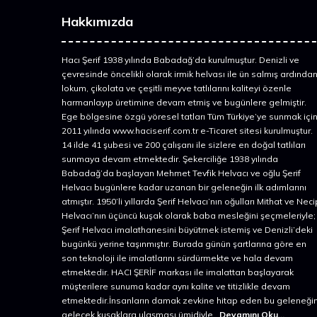
Hakkımızda
Hacı Şerif 1938 yılında Babadağ’da kurulmuştur. Denizli ve
çevresinde öncelikli olarak irmik helvası ile ün salmış ardında
lokum, çikolata ve çeşitli meyve tatlılarını kaliteyi özenle
harmanlayıp üretimine devam etmiş ve bugünlere gelmiştir.
Ege bölgesine özgü yöresel tatları Tüm Türkiye’ye sunmak içi
2011 yılında www.haciserif.com.tr e-Ticaret sitesi kurulmuştur.
14 ilde 41 şubesi ve 200 çalışanı ile sizlere en doğal tatlıları
sunmaya devam etmektedir. Şekerciliğe 1938 yılında
Babadağ’da başlayan Mehmet Tevfik Helvacı ve oğlu Şerif
Helvacı bugünlere kadar uzanan bir geleneğin ilk adımlarını
atmıştır. 1950’li yıllarda Şerif Helvacı’nın oğulları Mithat ve Neci
Helvacı’nın üçüncü kuşak olarak baba mesleğini şeçmeleriyle;
Şerif Helvacı imalathanesini büyütmek istemiş ve Denizli’deki
bugünkü yerine taşınmıştır. Burada günün şartlarına göre en
son teknoloji ile imalatlarını sürdürmekte ve hala devam
etmektedir. HACI ŞERİF markası ile imalattan başlayarak
müşterilere sunuma kadar aynı kalite ve titizlikle devam
etmektedir.İnsanların damak zevkine hitap eden bu geleneğin
gelecek kuşaklara ulaşması ümidiyle...
Devamını Oku...