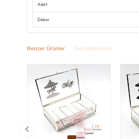
Adet
Dekor
Benzer Ürünler
Son Bakılanlar