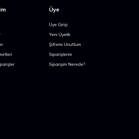
şim
Üye
Üye Girişi
r
Yeni Üyelik
er
Şifremi Unuttum
metleri
Siparişlerim
parişler
Siparişim Nerede?