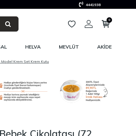
4441938
0
SAL
HELVA
MEVLÜT
AKIDE
 4 Model Krem Set Krem Kutu
 Bebek Çikolatası (72