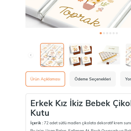
Ürün Açıklaması
Ödeme Seçenekleri
Yo
Erkek Kız İkiz Bebek Çik
Kutu
İçerik :
72 adet sütlü madlen çikolata dekoratif krem sun
Bu ürün, Uçan Balon, Sallanan At, Beşik Oyuncağı ve Bebe