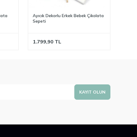
lata
Ayıcık Dekorlu Erkek Bebek Çikolata
Yuvar
Sepeti
Madlen
1.799,90
TL
1.99
KAYIT OLUN