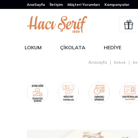
AnaSayfa
İletişim
Müşteri Yorumları
Kampanyalar
LOKUM
ÇIKOLATA
HEDIYE
Anasayfa
|
|
Bebek
Be