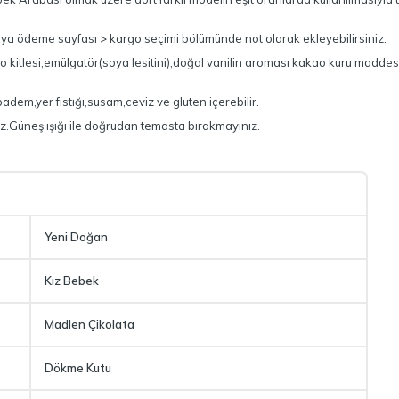
ya ödeme sayfası > kargo seçimi bölümünde not olarak ekleyebilirsiniz.
o kitlesi,emülgatör(soya lesitini),doğal vanilin aroması kakao kuru madde
k,badem,yer fıstığı,susam,ceviz ve gluten içerebilir.
z.Güneş ışığı ile doğrudan temasta bırakmayınız.
Yeni Doğan
Kız Bebek
Madlen Çikolata
Dökme Kutu