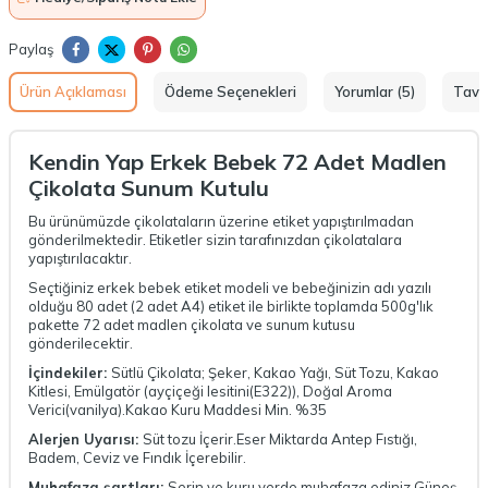
Paylaş
Ürün Açıklaması
Ödeme Seçenekleri
Yorumlar (5)
Tavs
Kendin Yap Erkek Bebek
72 Adet Madlen
Çikolata Sunum Kutulu
Bu ürünümüzde çikolataların üzerine etiket yapıştırılmadan
gönderilmektedir. Etiketler sizin tarafınızdan çikolatalara
yapıştırılacaktır.
Seçtiğiniz erkek bebek etiket modeli ve bebeğinizin adı yazılı
olduğu 80 adet (2 adet A4) etiket ile birlikte toplamda 500g'lık
pakette 72 adet madlen çikolata ve sunum kutusu
gönderilecektir.
İçindekiler:
Sütlü Çikolata; Şeker, Kakao Yağı, Süt Tozu, Kakao
Kitlesi, Emülgatör (ayçiçeği lesitini(E322)), Doğal Aroma
Verici(vanilya).Kakao Kuru Maddesi Min. %35
Alerjen Uyarısı:
Süt tozu İçerir.Eser Miktarda Antep Fıstığı,
Badem, Ceviz ve Fındık İçerebilir.
Muhafaza şartları:
Serin ve kuru yerde muhafaza ediniz.Güneş