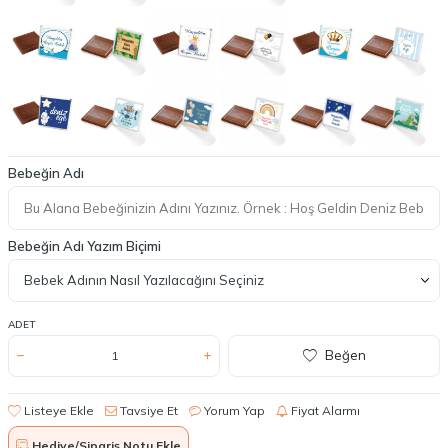
Bebeğin Adı
Bebeğin Adı Yazım Biçimi
ADET
Beğen
Listeye Ekle
Tavsiye Et
Yorum Yap
Fiyat Alarmı
Hediye/Sipariş Notu Ekle