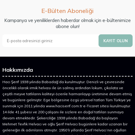
E-Bülten Aboneliği
Kampanya ve yeniliklerden haberdar olmak için e-bültenimize
abone olun!
KAYIT OLUN
Hakkımızda
Hacı Şerif 1938 yılında Babadağ’da kurulmuştur. Denizli ve çevresinde
öncelikli olarak irmik helvası ile ün salmış ardından lokum, çikolata ve
çeşitli meyve tatlılarını kaliteyi özenle harmanlayıp üretimine devam etmiş
ve bugünlere gelmiştir. Ege bölgesine özgü yöresel tatları Tüm Türkiye’ye
sunmak için 2011 yılında www.haciserif.com.tr e-Ticaret sitesi kurulmuştur.
14 ilde 41 şubesi ve 200 çalışanı ile sizlere en doğal tatlıları sunmaya
devam etmektedir. Şekerciliğe 1938 yılında Babadağ’da başlayan
Mehmet Tevfik Helvacı ve oğlu Şerif Helvacı bugünlere kadar uzanan bir
geleneğin ilk adımlarını atmıştır. 1950’li yıllarda Şerif Helvacı’nın oğulları