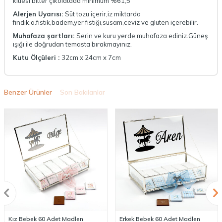
kitlesi bitter çikolatada minimum %61,5
Alerjen Uyarısı:
Süt tozu içerir,iz miktarda
fındık,a.fıstık,badem,yer fıstığı,susam,ceviz ve gluten içerebilir.
Muhafaza şartları:
Serin ve kuru yerde muhafaza ediniz.Güneş
ışığı ile doğrudan temasta bırakmayınız.
Kutu Ölçüleri :
32cm x 24cm x 7cm
Benzer Ürünler
Son Bakılanlar
Kız Bebek 60 Adet Madlen
Erkek Bebek 60 Adet Madlen