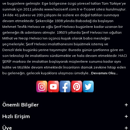
ve bugünlere gelmiştir. Ege bölgesine özgü yöresel tatları Tüm Türkiye’ye
sunmak için 2011 yılında www.haciserif.com.tr e-Ticaret sitesi kurulmuştur.
14 ilde 41 şubesi ve 200 çalışanı ile sizlere en doğal tatlıları sunmaya
devam etmektedir. Şekerciliğe 1938 yılında Babadağ’da başlayan
Mehmet Tevfik Helvacı ve oğlu Şerif Helvacı bugünlere kadar uzanan bir
geleneğin ilk adımlarını atmıştır. 1950’li yıllarda Şerif Helvacı’nın oğulları
Mithat ve Necip Helvacı’nın üçüncü kuşak olarak baba mesleğini
şeçmeleriyle; Şerif Helvacı imalathanesini büyütmek istemiş ve
Denizli’deki bugünkü yerine taşınmıştır. Burada günün şartlarına göre en
son teknoloji ile imalatlarını sürdürmekte ve hala devam etmektedir. HACI
ŞERİF markası ile imalattan başlayarak müşterilere sunuma kadar aynı
kalite ve titizlikle devam etmektedir.İnsanların damak zevkine hitap eden
bu geleneğin, gelecek kuşaklara ulaşması ümidiyle...
Devamını Oku...
Önemli Bilgiler
Hızlı Erişim
Üye