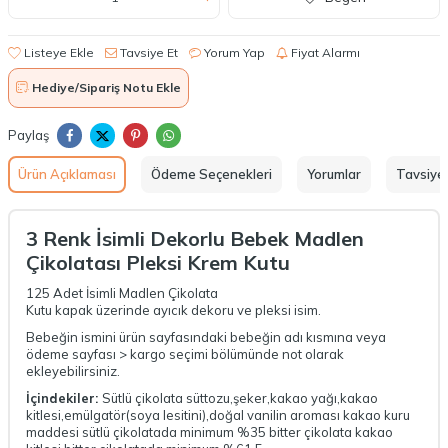
Listeye Ekle
Tavsiye Et
Yorum Yap
Fiyat Alarmı
Hediye/Sipariş Notu Ekle
Paylaş
Ürün Açıklaması
Ödeme Seçenekleri
Yorumlar
Tavsiye 
3 Renk İsimli Dekorlu Bebek Madlen
Çikolatası Pleksi Krem Kutu
125 Adet İsimli Madlen Çikolata
Kutu kapak üzerinde ayıcık dekoru ve pleksi isim.
Bebeğin ismini ürün sayfasındaki bebeğin adı kısmına veya
ödeme sayfası > kargo seçimi bölümünde not olarak
ekleyebilirsiniz.
İçindekiler:
Sütlü çikolata süttozu,şeker,kakao yağı,kakao
kitlesi,emülgatör(soya lesitini),doğal vanilin aroması kakao kuru
maddesi sütlü çikolatada minimum %35 bitter çikolata kakao