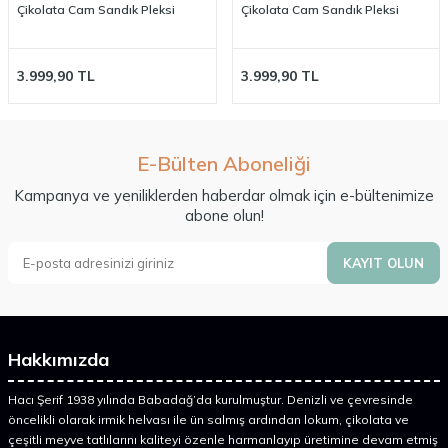
Çikolata Cam Sandık Pleksi
Çikolata Cam Sandık Pleksi
3.999,90
TL
3.999,90
TL
E-Bülten Aboneliği
Kampanya ve yeniliklerden haberdar olmak için e-bültenimize
abone olun!
KAYIT OLUN
Hakkımızda
Hacı Şerif 1938 yılında Babadağ’da kurulmuştur. Denizli ve çevresinde
öncelikli olarak irmik helvası ile ün salmış ardından lokum, çikolata ve
çeşitli meyve tatlılarını kaliteyi özenle harmanlayıp üretimine devam etmiş