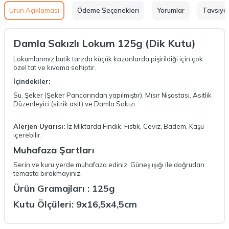
Ürün Açıklaması
Ödeme Seçenekleri
Yorumlar
Tavsiye 
Damla Sakızlı Lokum 125g (Dik Kutu)
Lokumlarımız butik tarzda küçük kazanlarda pişirildiği için çok
özel tat ve kıvama sahiptir.
İçindekiler:
Su, Şeker (Şeker Pancarından yapılmıştır), Mısır Nişastası, Asitlik
Düzenleyici (sitrik asit) ve Damla Sakızı
Alerjen Uyarısı:
İz Miktarda Fındık, Fıstık, Ceviz, Badem, Kaşu
içerebilir.
Muhafaza Şartları
Serin ve kuru yerde muhafaza ediniz. Güneş ışığı ile doğrudan
temasta bırakmayınız.
Ürün Gramajları : 125g
Kutu Ölçüleri: 9x16,5x4,5cm