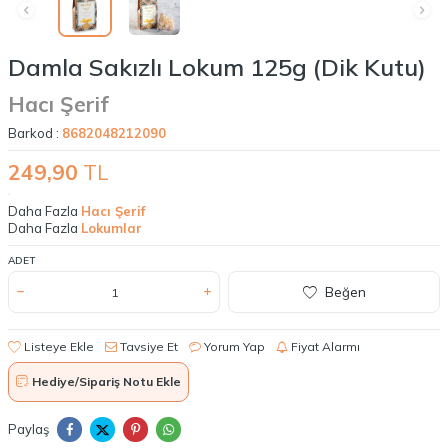
Damla Sakızlı Lokum 125g (Dik Kutu)
Hacı Şerif
Barkod :
8682048212090
249,90
TL
Daha Fazla
Hacı Şerif
Daha Fazla
Lokumlar
ADET
Beğen
Listeye Ekle
Tavsiye Et
Yorum Yap
Fiyat Alarmı
Hediye/Sipariş Notu Ekle
Paylaş