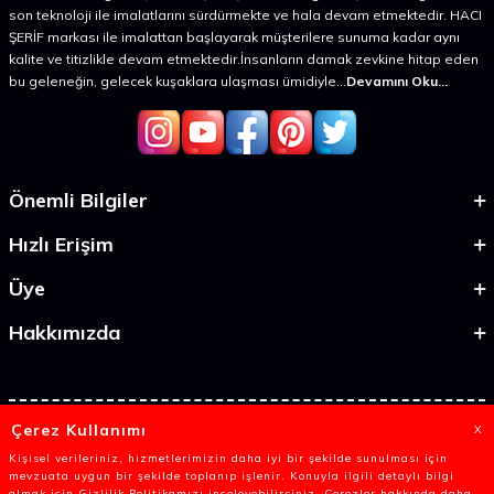
son teknoloji ile imalatlarını sürdürmekte ve hala devam etmektedir. HACI
ŞERİF markası ile imalattan başlayarak müşterilere sunuma kadar aynı
kalite ve titizlikle devam etmektedir.İnsanların damak zevkine hitap eden
bu geleneğin, gelecek kuşaklara ulaşması ümidiyle...
Devamını Oku...
Önemli Bilgiler
Hızlı Erişim
Üye
Hakkımızda
Çerez Kullanımı
X
Kişisel verileriniz, hizmetlerimizin daha iyi bir şekilde sunulması için
mevzuata uygun bir şekilde toplanıp işlenir. Konuyla ilgili detaylı bilgi
almak için Gizlilik Politikamızı inceleyebilirsiniz. Çerezler hakkında daha