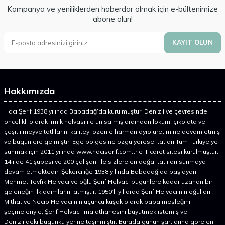
Kampanya ve yeniliklerden haberdar olmak için e-bültenimize
abone olun!
KAYIT OLUN
Hakkımızda
Hacı Şerif 1938 yılında Babadağ’da kurulmuştur. Denizli ve çevresinde
öncelikli olarak irmik helvası ile ün salmış ardından lokum, çikolata ve
çeşitli meyve tatlılarını kaliteyi özenle harmanlayıp üretimine devam etmiş
ve bugünlere gelmiştir. Ege bölgesine özgü yöresel tatları Tüm Türkiye’ye
sunmak için 2011 yılında www.haciserif.com.tr e-Ticaret sitesi kurulmuştur.
14 ilde 41 şubesi ve 200 çalışanı ile sizlere en doğal tatlıları sunmaya
devam etmektedir. Şekerciliğe 1938 yılında Babadağ’da başlayan
Mehmet Tevfik Helvacı ve oğlu Şerif Helvacı bugünlere kadar uzanan bir
geleneğin ilk adımlarını atmıştır. 1950’li yıllarda Şerif Helvacı’nın oğulları
Mithat ve Necip Helvacı’nın üçüncü kuşak olarak baba mesleğini
şeçmeleriyle; Şerif Helvacı imalathanesini büyütmek istemiş ve
Denizli’deki bugünkü yerine taşınmıştır. Burada günün şartlarına göre en